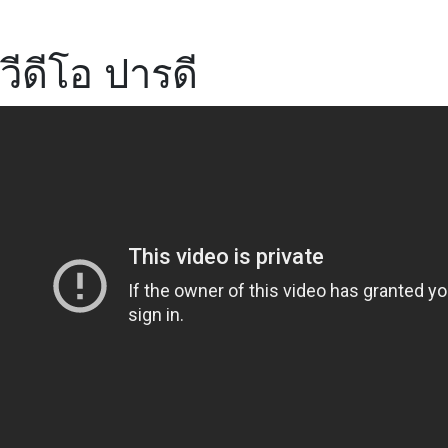
วีดีโอ ปารดี